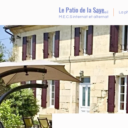
Le Patio de la Saye
Accueil
La p
M.E.C.S internat et alternat