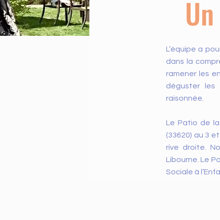
Un 
L’équipe a pou
dans la compr
ramener les en
déguster les 
raisonnée.
Le Patio de l
(33620) au 3 et
rive droite. 
Libourne. Le Pa
Sociale à l’En