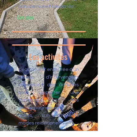
conscience et raisonnée.
Lire plus
Les activités
L’équipe est entourée d’un
réseau d’intervenants
organisant des activités
pour apporter une
dynamique et des
accompagnements
variés, sur différents
modes relationnels.
Lire plus