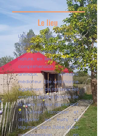
Le lieu
L’équipe a pour ambition
d’ancrer les enfants dans
une vie proche de la
nature, en lien et dans la
compréhension des
animaux, véritable
médiateur. Elle ambitionne
également de ramener les
enfants au plus proche de
la terre en leur apprenant
à cultiver, ramasser et
déguster les fruits et
légumes, dans l’idée d’une
consommation en