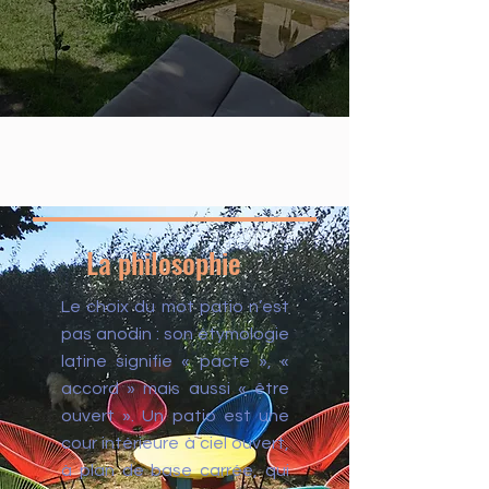
La philosophie
Le choix du mot patio n’est
pas anodin : son étymologie
latine signifie « pacte », «
accord » mais aussi « être
ouvert ». Un patio est une
cour intérieure à ciel ouvert,
à plan de base carrée, qui