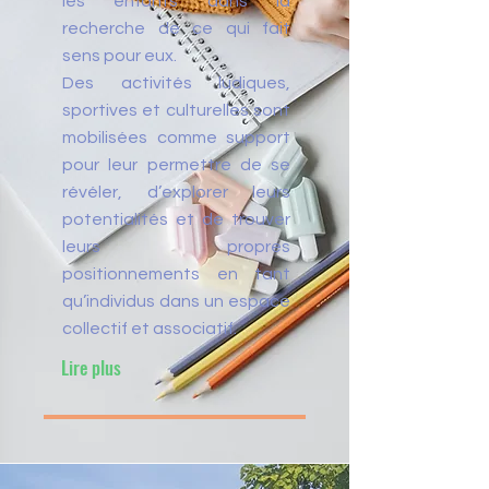
les enfants dans la
recherche de ce qui fait
sens pour eux.
Des activités ludiques,
sportives et culturelles sont
mobilisées comme support
pour leur permettre de se
révéler, d’explorer leurs
potentialités et de trouver
leurs propres
positionnements en tant
qu’individus dans un espace
collectif et associatif.
Lire plus