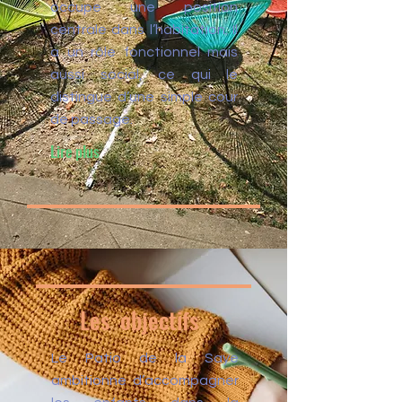
occupe une position
centrale dans l’habitation. Il
a un rôle fonctionnel mais
aussi social, ce qui le
distingue d’une simple cour
de passage.
Lire plus
Les objectifs
Le Patio de la Saye
ambitionne d’accompagner